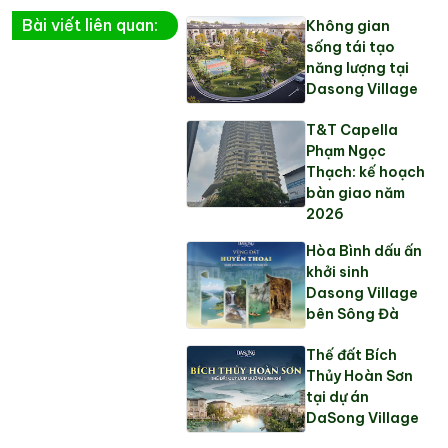
Bài viết liên quan:
Không gian
sống tái tạo
năng lượng tại
Dasong Village
T&T Capella
Phạm Ngọc
Thạch: kế hoạch
bàn giao năm
2026
Hòa Bình dấu ấn
khởi sinh
Dasong Village
bên Sông Đà
Thế đất Bích
Thủy Hoàn Sơn
tại dự án
DaSong Village