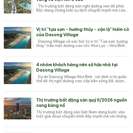
Thị trường bất động sản nghỉ dưỡng ven đô phía
Bắc đang chứng kiến sự dịch chuyển mạnh mẽ của
dòng vốn đầu tư, tập trung vào những khu vực...
Vị trí "tựa sơn - hướng thủy - cận lộ" hiếm có
của Dasong Village
Dasong Village và sức hút từ vị trí "Tựa sơn, hướng
thủy" trên mặt đường cao tốc Hòa Lạc – Hòa Bình
Thị trường bất động sản ng...
4 nhóm khách hàng nên sở hữu nhà tại
Dasong Village
Dự án Dasong Village Hòa Bình , với định vị là quần
thể đô thị nghỉ dưỡng cao cấp bên sông Đà, được
thiết kế và quy hoạch để đáp ứng nhu c...
Thị trường bất động sản quý II/2026 nguồn
cung bùng nổ
Thị trường bất động sản Việt Nam đang bước vào
một giai đoạn chuyển mình đầy mạnh mẽ với những
tín hiệu phục hồi rõ nét từ đầu năm 2026. Sau...