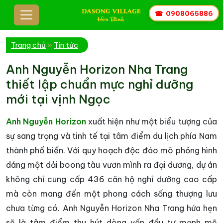
☎
0908065886
Trang chủ
»
Tin tức
Anh Nguyễn Horizon Nha Trang
thiết lập chuẩn mực nghỉ dưỡng
mới tại vịnh Ngọc
Anh Nguyễn Horizon
xuất hiện như một biểu tượng của
sự sang trọng và tinh tế tại tâm điểm du lịch phía Nam
thành phố biển. Với quy hoạch độc đáo mô phỏng hình
dáng một dải boong tàu vươn mình ra đại dương, dự án
không chỉ cung cấp 436 căn hộ nghỉ dưỡng cao cấp
mà còn mang đến một phong cách sống thượng lưu
chưa từng có. Anh Nguyễn Horizon Nha Trang hứa hẹn
sẽ là tâm điểm thu hút dòng vốn đầu tư mạnh mẽ