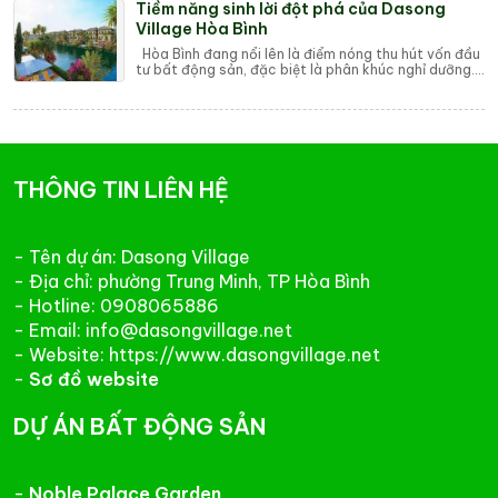
Tiềm năng sinh lời đột phá của Dasong
Village Hòa Bình
Hòa Bình đang nổi lên là điểm nóng thu hút vốn đầu
tư bất động sản, đặc biệt là phân khúc nghỉ dưỡng.
Trong số các dự án, Dasong Village đ...
THÔNG TIN LIÊN HỆ
- Tên dự án: Dasong Village
- Địa chỉ: phường Trung Minh, TP Hòa Bình
- Hotline: 0908065886
- Email: info@dasongvillage.net
- Website: https://www.dasongvillage.net
-
Sơ đồ website
DỰ ÁN BẤT ĐỘNG SẢN
-
Noble Palace Garden