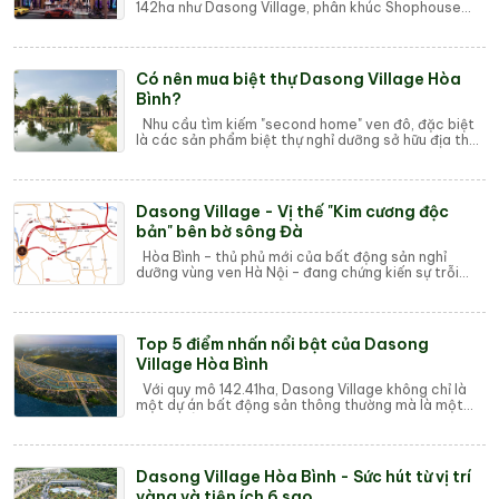
142ha như Dasong Village, phân khúc Shophouse
luôn là loại hình sản phẩm được giới đầu tư săn ...
Có nên mua biệt thự Dasong Village Hòa
Bình?
Nhu cầu tìm kiếm "second home" ven đô, đặc biệt
là các sản phẩm biệt thự nghỉ dưỡng sở hữu địa thế
thiên nhiên độc đáo, đang gia...
Dasong Village - Vị thế "Kim cương độc
bản" bên bờ sông Đà
Hòa Bình – thủ phủ mới của bất động sản nghỉ
dưỡng vùng ven Hà Nội – đang chứng kiến sự trỗi
dậy của một quần thể đô thị nghỉ dưỡng được v...
Top 5 điểm nhấn nổi bật của Dasong
Village Hòa Bình
Với quy mô 142.41ha, Dasong Village không chỉ là
một dự án bất động sản thông thường mà là một
quần thể đô thị nghỉ dưỡng được quy hoạch b...
Dasong Village Hòa Bình - Sức hút từ vị trí
vàng và tiện ích 6 sao