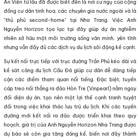
An Viên từ lâu đã được biết đến là nơi cư ngụ của cộng
đồng cư dân tinh hoa, các chuyên gia nước ngoài và là
"thủ phủ second-home" tại Nha Trang. Việc Anh
Nguyễn Horizon tọa lạc tại đây giúp dự án nghiễm
nhiên sở hữu một môi trường sống văn minh, yên tĩnh
nhưng vẫn đầy đủ các dịch vụ du lịch sôi động kề cạnh.
Sự kết nối trực tiếp với trục đường Trần Phú kéo dài và
kề sát cảng du lịch Cầu Đá giúp cư dân dễ dàng tiếp
cận các điểm tham quan nổi tiếng. Đặc biệt, tuyến
cáp treo nối thẳng ra đảo Hòn Tre (Vinpearl) nằm ngay
đối diện dự án, tạo nên một lợi thế cạnh tranh tuyệt
đối trong việc khai thác lưu trú du lịch. Khi các tuyến
đường mới kết nối ra đảo được triển khai theo quy
hoạch, giá trị của Anh Nguyễn Horizon Nha Trang được
dự báo sẽ còn gia tăng đáng kể, biến nơi đây thành