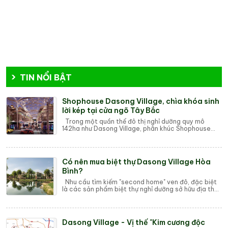
TIN NỔI BẬT
Shophouse Dasong Village, chìa khóa sinh
lời kép tại cửa ngõ Tây Bắc
Trong một quần thể đô thị nghỉ dưỡng quy mô
142ha như Dasong Village, phân khúc Shophouse
luôn là loại hình sản phẩm được giới đầu tư săn ...
Có nên mua biệt thự Dasong Village Hòa
Bình?
Nhu cầu tìm kiếm "second home" ven đô, đặc biệt
là các sản phẩm biệt thự nghỉ dưỡng sở hữu địa thế
thiên nhiên độc đáo, đang gia...
Dasong Village - Vị thế "Kim cương độc