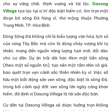
cho sự vững chãi, thịnh vượng và tài lộc.
Dasong
Village
tọa lạc tại vị trí đặc biệt hiếm có, ôm trọn một
đoạn bờ sông Đà hùng vĩ, thơ mộng thuộc Phường
Trung Minh, TP. Hòa Bình.
Dòng Sông Đà không chỉ là biểu tượng văn hóa, lịch sử
của vùng Tây Bắc mà còn là dòng chảy vượng khí tự
nhiên, mang đến nguồn năng lượng tươi mới, dồi dào
cho cư dân. Dự án trải dài hơn 4km mặt tiền sông
(theo một số nguồn tin), tạo nên một tầm nhìn vô giá,
bao quát trọn vẹn cảnh sắc thiên nhiên kỳ vĩ. Việc sở
hữu một bất động sản ven sông, đặc biệt là sông Đà,
trong bối cảnh quỹ đất ven sông lớn ngày càng khan
hiếm, đã định vị Dasong Village là tài sản độc bản.
Cư dân tại Dasong Village sẽ được hưởng trọn không