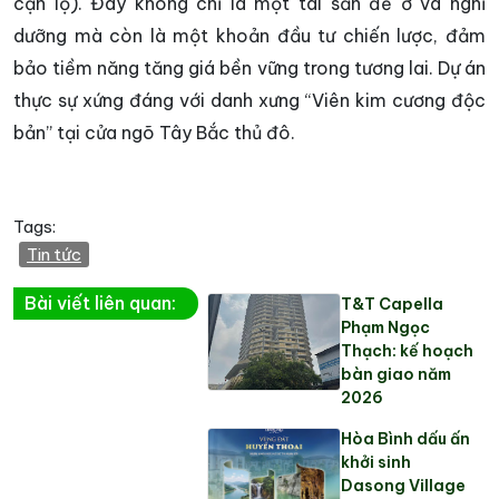
cận lộ). Đây không chỉ là một tài sản để ở và nghỉ
dưỡng mà còn là một khoản đầu tư chiến lược, đảm
bảo tiềm năng tăng giá bền vững trong tương lai. Dự án
thực sự xứng đáng với danh xưng “Viên kim cương độc
bản” tại cửa ngõ Tây Bắc thủ đô.
Tags:
Tin tức
Bài viết liên quan:
T&T Capella
Phạm Ngọc
Thạch: kế hoạch
bàn giao năm
2026
Hòa Bình dấu ấn
khởi sinh
Dasong Village