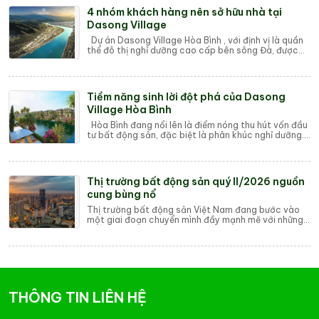
4 nhóm khách hàng nên sở hữu nhà tại
Dasong Village
Dự án Dasong Village Hòa Bình , với định vị là quần
thể đô thị nghỉ dưỡng cao cấp bên sông Đà, được
thiết kế và quy hoạch để đáp ứng nhu c...
Tiềm năng sinh lời đột phá của Dasong
Village Hòa Bình
Hòa Bình đang nổi lên là điểm nóng thu hút vốn đầu
tư bất động sản, đặc biệt là phân khúc nghỉ dưỡng.
Trong số các dự án, Dasong Village đ...
Thị trường bất động sản quý II/2026 nguồn
cung bùng nổ
Thị trường bất động sản Việt Nam đang bước vào
một giai đoạn chuyển mình đầy mạnh mẽ với những
tín hiệu phục hồi rõ nét từ đầu năm 2026. Sau...
THÔNG TIN LIÊN HỆ