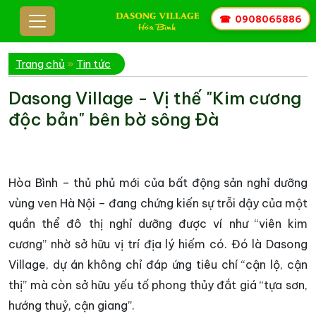
☎
0908065886
Trang chủ
»
Tin tức
Dasong Village - Vị thế "Kim cương
độc bản" bên bờ sông Đà
Hòa Bình – thủ phủ mới của bất động sản nghỉ dưỡng
vùng ven Hà Nội – đang chứng kiến sự trỗi dậy của một
quần thể đô thị nghỉ dưỡng được ví như “viên kim
cương” nhờ sở hữu vị trí địa lý hiếm có. Đó là Dasong
Village, dự án không chỉ đáp ứng tiêu chí “cận lộ, cận
thị” mà còn sở hữu yếu tố phong thủy đắt giá “tựa sơn,
hướng thuỷ, cận giang”.