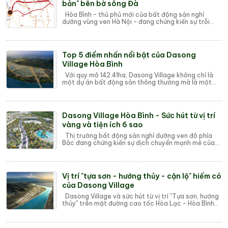
bản" bên bờ sông Đà
Hòa Bình – thủ phủ mới của bất động sản nghỉ
dưỡng vùng ven Hà Nội – đang chứng kiến sự trỗi
dậy của một quần thể đô thị nghỉ dưỡng được v...
Top 5 điểm nhấn nổi bật của Dasong
Village Hòa Bình
Với quy mô 142.41ha, Dasong Village không chỉ là
một dự án bất động sản thông thường mà là một
quần thể đô thị nghỉ dưỡng được quy hoạch b...
Dasong Village Hòa Bình - Sức hút từ vị trí
vàng và tiện ích 6 sao
Thị trường bất động sản nghỉ dưỡng ven đô phía
Bắc đang chứng kiến sự dịch chuyển mạnh mẽ của
dòng vốn đầu tư, tập trung vào những khu vực...
Vị trí "tựa sơn - hướng thủy - cận lộ" hiếm có
của Dasong Village
Dasong Village và sức hút từ vị trí "Tựa sơn, hướng
thủy" trên mặt đường cao tốc Hòa Lạc – Hòa Bình
Thị trường bất động sản ng...