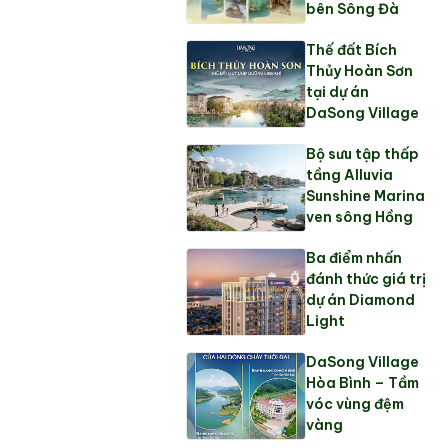
bên Sông Đà
Thế đất Bích
Thủy Hoàn Sơn
tại dự án
DaSong Village
Bộ sưu tập thấp
tầng Alluvia
Sunshine Marina
ven sông Hồng
Ba điểm nhấn
đánh thức giá trị
dự án Diamond
Light
DaSong Village
Hòa Bình – Tầm
vóc vùng đệm
vàng