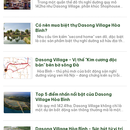
Trong một quần thể đô thị nghỉ dưỡng quy mô
142ha như Dasong Village, phân khúc Shophouse
luôn là loại hình sản phẩm được giới đầu tư săn ...
Có nên mua biệt thự Dasong Village Hòa
Bình?
Nhu cầu tìm kiếm "second home" ven đô, đặc biệt
là các sản phẩm biệt thự nghỉ dưỡng sở hữu địa thế
thiên nhiên độc đáo, đang gia...
Dasong Village - Vị thế "Kim cương độc
bản" bên bờ sông Đà
Hòa Bình – thủ phủ mới của bất động sản nghỉ
dưỡng vùng ven Hà Nội – đang chứng kiến sự trỗi
dậy của một quần thể đô thị nghỉ dưỡng được v...
Top 5 điểm nhấn nổi bật của Dasong
Village Hòa Bình
Với quy mô 142.41ha, Dasong Village không chỉ là
một dự án bất động sản thông thường mà là một
quần thể đô thị nghỉ dưỡng được quy hoạch b...
Dasong Village Hòa Bình - Sức hút từ vị trí