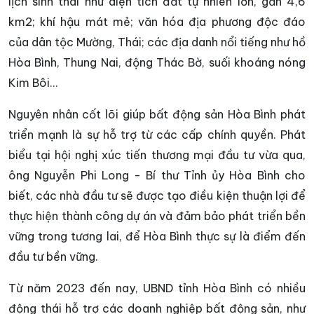
lịch sinh thái như diện tích đất tự nhiên lớn, gần 4,6
km2; khí hậu mát mẻ; văn hóa địa phương độc đáo
của dân tộc Mường, Thái; các địa danh nổi tiếng như hồ
Hòa Bình, Thung Nai, động Thác Bờ, suối khoáng nóng
Kim Bôi...
Nguyên nhân cốt lõi giúp bất động sản Hòa Bình phát
triển mạnh là sự hỗ trợ từ các cấp chính quyền. Phát
biểu tại hội nghị xúc tiến thương mại đầu tư vừa qua,
ông Nguyễn Phi Long - Bí thư Tỉnh ủy Hòa Bình cho
biết, các nhà đầu tư sẽ được tạo điều kiện thuận lợi để
thực hiện thành công dự án và đảm bảo phát triển bền
vững trong tương lai, để Hòa Bình thực sự là điểm đến
đầu tư bền vững.
Từ năm 2023 đến nay, UBND tỉnh Hòa Bình có nhiều
động thái hỗ trợ các doanh nghiệp bất động sản, như