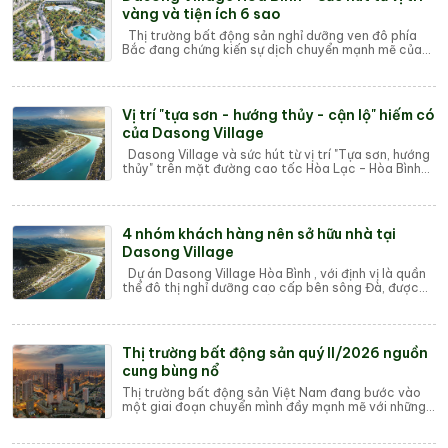
vàng và tiện ích 6 sao
Thị trường bất động sản nghỉ dưỡng ven đô phía
Bắc đang chứng kiến sự dịch chuyển mạnh mẽ của
dòng vốn đầu tư, tập trung vào những khu vực...
Vị trí "tựa sơn - hướng thủy - cận lộ" hiếm có
của Dasong Village
Dasong Village và sức hút từ vị trí "Tựa sơn, hướng
thủy" trên mặt đường cao tốc Hòa Lạc – Hòa Bình
Thị trường bất động sản ng...
4 nhóm khách hàng nên sở hữu nhà tại
Dasong Village
Dự án Dasong Village Hòa Bình , với định vị là quần
thể đô thị nghỉ dưỡng cao cấp bên sông Đà, được
thiết kế và quy hoạch để đáp ứng nhu c...
Thị trường bất động sản quý II/2026 nguồn
cung bùng nổ
Thị trường bất động sản Việt Nam đang bước vào
một giai đoạn chuyển mình đầy mạnh mẽ với những
tín hiệu phục hồi rõ nét từ đầu năm 2026. Sau...